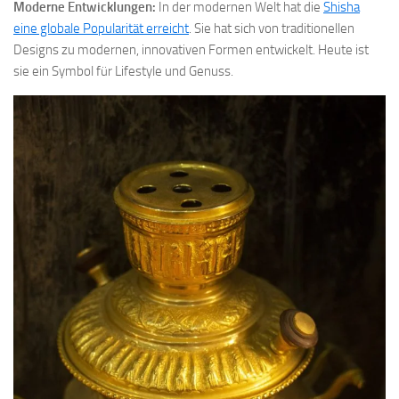
Moderne Entwicklungen:
In der modernen Welt hat die
Shisha
eine globale Popularität erreicht
. Sie hat sich von traditionellen
Designs zu modernen, innovativen Formen entwickelt. Heute ist
sie ein Symbol für Lifestyle und Genuss.