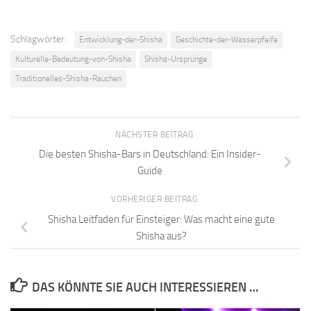
Schlagwörter:
Entwicklung-der-Shisha
Geschichte-der-Wasserpfeife
Kulturelle-Bedeutung-von-Shisha
Shisha-Ursprünge
Traditionelles-Shisha-Rauchen
NÄCHSTER BEITRAG
Die besten Shisha-Bars in Deutschland: Ein Insider-
Guide
VORHERIGER BEITRAG
Shisha Leitfaden für Einsteiger: Was macht eine gute
Shisha aus?
DAS KÖNNTE SIE AUCH INTERESSIEREN …