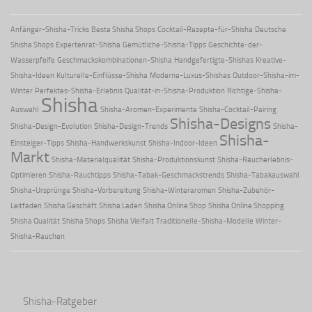
Anfänger-Shisha-Tricks
Beste Shisha Shops
Cocktail-Rezepte-für-Shisha
Deutsche
Shisha Shops
Expertenrat-Shisha
Gemütliche-Shisha-Tipps
Geschichte-der-
Wasserpfeife
Geschmackskombinationen-Shisha
Handgefertigte-Shishas
Kreative-
Shisha-Ideen
Kulturelle-Einflüsse-Shisha
Moderne-Luxus-Shishas
Outdoor-Shisha-im-
Winter
Perfektes-Shisha-Erlebnis
Qualität-in-Shisha-Produktion
Richtige-Shisha-
Shisha
Auswahl
Shisha-Aromen-Experimente
Shisha-Cocktail-Pairing
Shisha-Designs
Shisha-Design-Evolution
Shisha-Design-Trends
Shisha-
Shisha-
Einsteiger-Tipps
Shisha-Handwerkskunst
Shisha-Indoor-Ideen
Markt
Shisha-Materialqualität
Shisha-Produktionskunst
Shisha-Raucherlebnis-
Optimieren
Shisha-Rauchtipps
Shisha-Tabak-Geschmackstrends
Shisha-Tabakauswahl
Shisha-Ursprünge
Shisha-Vorbereitung
Shisha-Winteraromen
Shisha-Zubehör-
Leitfaden
Shisha Geschäft
Shisha Laden
Shisha Online Shop
Shisha Online Shopping
Shisha Qualität
Shisha Shops
Shisha Vielfalt
Traditionelle-Shisha-Modelle
Winter-
Shisha-Rauchen
Shisha-Ratgeber