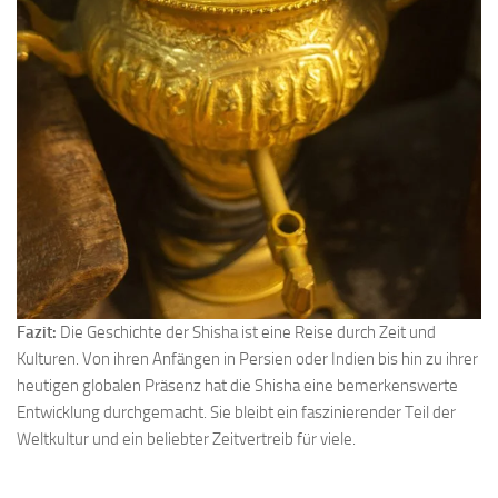
Fazit:
Die Geschichte der Shisha ist eine Reise durch Zeit und
Kulturen. Von ihren Anfängen in Persien oder Indien bis hin zu ihrer
heutigen globalen Präsenz hat die Shisha eine bemerkenswerte
Entwicklung durchgemacht. Sie bleibt ein faszinierender Teil der
Weltkultur und ein beliebter Zeitvertreib für viele.