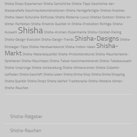
Shisha Shops
Expertenrat-Shisha
Gemütliche-Shisha-Tipps
Geschichte-der-
Wasserpfeife
Geschmackskombinationen-Shisha
Handgefertigte-Shishas
Kreative-
Shisha-Ideen
Kulturelle-Einflüsse-Shisha
Moderne-Luxus-Shishas
Outdoor-Shisha-im-
Winter
Perfektes-Shisha-Erlebnis
Qualität-in-Shisha-Produktion
Richtige-Shisha-
Shisha
Auswahl
Shisha-Aromen-Experimente
Shisha-Cocktail-Pairing
Shisha-Designs
Shisha-Design-Evolution
Shisha-Design-Trends
Shisha-
Shisha-
Einsteiger-Tipps
Shisha-Handwerkskunst
Shisha-Indoor-Ideen
Markt
Shisha-Materialqualität
Shisha-Produktionskunst
Shisha-Raucherlebnis-
Optimieren
Shisha-Rauchtipps
Shisha-Tabak-Geschmackstrends
Shisha-Tabakauswahl
Shisha-Ursprünge
Shisha-Vorbereitung
Shisha-Winteraromen
Shisha-Zubehör-
Leitfaden
Shisha Geschäft
Shisha Laden
Shisha Online Shop
Shisha Online Shopping
Shisha Qualität
Shisha Shops
Shisha Vielfalt
Traditionelle-Shisha-Modelle
Winter-
Shisha-Rauchen
Shisha-Ratgeber
Shisha-Rauchen