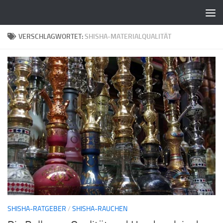
Zum Inhalt springen
VERSCHLAGWORTET:
SHISHA-MATERIALQUALITÄT
SHISHA-RATGEBER
/
SHISHA-RAUCHEN