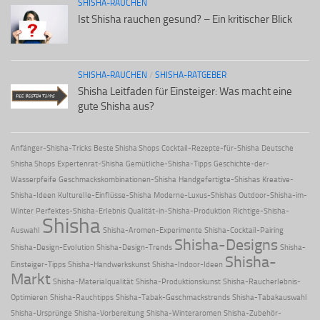
SHISHA-RAUCHEN
Ist Shisha rauchen gesund? – Ein kritischer Blick
SHISHA-RAUCHEN
/
SHISHA-RATGEBER
Shisha Leitfaden für Einsteiger: Was macht eine
gute Shisha aus?
Anfänger-Shisha-Tricks
Beste Shisha Shops
Cocktail-Rezepte-für-Shisha
Deutsche
Shisha Shops
Expertenrat-Shisha
Gemütliche-Shisha-Tipps
Geschichte-der-
Wasserpfeife
Geschmackskombinationen-Shisha
Handgefertigte-Shishas
Kreative-
Shisha-Ideen
Kulturelle-Einflüsse-Shisha
Moderne-Luxus-Shishas
Outdoor-Shisha-im-
Winter
Perfektes-Shisha-Erlebnis
Qualität-in-Shisha-Produktion
Richtige-Shisha-
Shisha
Auswahl
Shisha-Aromen-Experimente
Shisha-Cocktail-Pairing
Shisha-Designs
Shisha-Design-Evolution
Shisha-Design-Trends
Shisha-
Shisha-
Einsteiger-Tipps
Shisha-Handwerkskunst
Shisha-Indoor-Ideen
Markt
Shisha-Materialqualität
Shisha-Produktionskunst
Shisha-Raucherlebnis-
Optimieren
Shisha-Rauchtipps
Shisha-Tabak-Geschmackstrends
Shisha-Tabakauswahl
Shisha-Ursprünge
Shisha-Vorbereitung
Shisha-Winteraromen
Shisha-Zubehör-