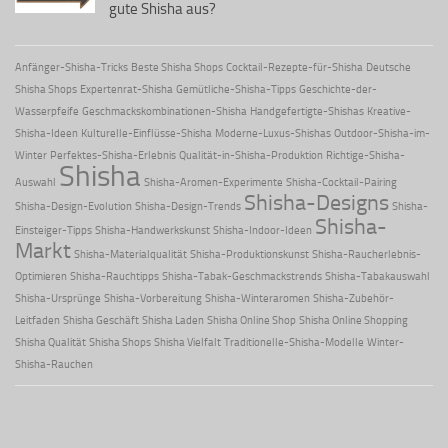
gute Shisha aus?
Anfänger-Shisha-Tricks
Beste Shisha Shops
Cocktail-Rezepte-für-Shisha
Deutsche
Shisha Shops
Expertenrat-Shisha
Gemütliche-Shisha-Tipps
Geschichte-der-
Wasserpfeife
Geschmackskombinationen-Shisha
Handgefertigte-Shishas
Kreative-
Shisha-Ideen
Kulturelle-Einflüsse-Shisha
Moderne-Luxus-Shishas
Outdoor-Shisha-im-
Winter
Perfektes-Shisha-Erlebnis
Qualität-in-Shisha-Produktion
Richtige-Shisha-
Shisha
Auswahl
Shisha-Aromen-Experimente
Shisha-Cocktail-Pairing
Shisha-Designs
Shisha-Design-Evolution
Shisha-Design-Trends
Shisha-
Shisha-
Einsteiger-Tipps
Shisha-Handwerkskunst
Shisha-Indoor-Ideen
Markt
Shisha-Materialqualität
Shisha-Produktionskunst
Shisha-Raucherlebnis-
Optimieren
Shisha-Rauchtipps
Shisha-Tabak-Geschmackstrends
Shisha-Tabakauswahl
Shisha-Ursprünge
Shisha-Vorbereitung
Shisha-Winteraromen
Shisha-Zubehör-
Leitfaden
Shisha Geschäft
Shisha Laden
Shisha Online Shop
Shisha Online Shopping
Shisha Qualität
Shisha Shops
Shisha Vielfalt
Traditionelle-Shisha-Modelle
Winter-
Shisha-Rauchen