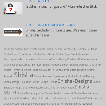
SHISHA-RAUCHEN
Ist Shisha rauchen gesund? – Ein kritischer Blick
SHISHA-RAUCHEN
/
SHISHA-RATGEBER
Shisha Leitfaden für Einsteiger: Was macht eine
gute Shisha aus?
Anfänger-Shisha-Tricks
Beste Shisha Shops
Cocktail-Rezepte-für-Shisha
Deutsche
Shisha Shops
Expertenrat-Shisha
Gemütliche-Shisha-Tipps
Geschichte-der-
Wasserpfeife
Geschmackskombinationen-Shisha
Handgefertigte-Shishas
Kreative-
Shisha-Ideen
Kulturelle-Einflüsse-Shisha
Moderne-Luxus-Shishas
Outdoor-Shisha-im-
Winter
Perfektes-Shisha-Erlebnis
Qualität-in-Shisha-Produktion
Richtige-Shisha-
Shisha
Auswahl
Shisha-Aromen-Experimente
Shisha-Cocktail-Pairing
Shisha-Designs
Shisha-Design-Evolution
Shisha-Design-Trends
Shisha-
Shisha-
Einsteiger-Tipps
Shisha-Handwerkskunst
Shisha-Indoor-Ideen
Markt
Shisha-Materialqualität
Shisha-Produktionskunst
Shisha-Raucherlebnis-
Optimieren
Shisha-Rauchtipps
Shisha-Tabak-Geschmackstrends
Shisha-Tabakauswahl
Shisha-Ursprünge
Shisha-Vorbereitung
Shisha-Winteraromen
Shisha-Zubehör-