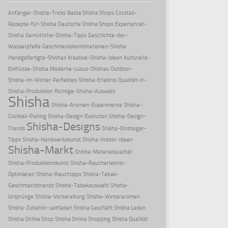
Anfänger-Shisha-Tricks
Beste Shisha Shops
Cocktail-
Rezepte-für-Shisha
Deutsche Shisha Shops
Expertenrat-
Shisha
Gemütliche-Shisha-Tipps
Geschichte-der-
Wasserpfeife
Geschmackskombinationen-Shisha
Handgefertigte-Shishas
Kreative-Shisha-Ideen
Kulturelle-
Einflüsse-Shisha
Moderne-Luxus-Shishas
Outdoor-
Shisha-im-Winter
Perfektes-Shisha-Erlebnis
Qualität-in-
Shisha-Produktion
Richtige-Shisha-Auswahl
Shisha
Shisha-Aromen-Experimente
Shisha-
Cocktail-Pairing
Shisha-Design-Evolution
Shisha-Design-
Shisha-Designs
Trends
Shisha-Einsteiger-
Tipps
Shisha-Handwerkskunst
Shisha-Indoor-Ideen
Shisha-Markt
Shisha-Materialqualität
Shisha-Produktionskunst
Shisha-Raucherlebnis-
Optimieren
Shisha-Rauchtipps
Shisha-Tabak-
Geschmackstrends
Shisha-Tabakauswahl
Shisha-
Ursprünge
Shisha-Vorbereitung
Shisha-Winteraromen
Shisha-Zubehör-Leitfaden
Shisha Geschäft
Shisha Laden
Shisha Online Shop
Shisha Online Shopping
Shisha Qualität