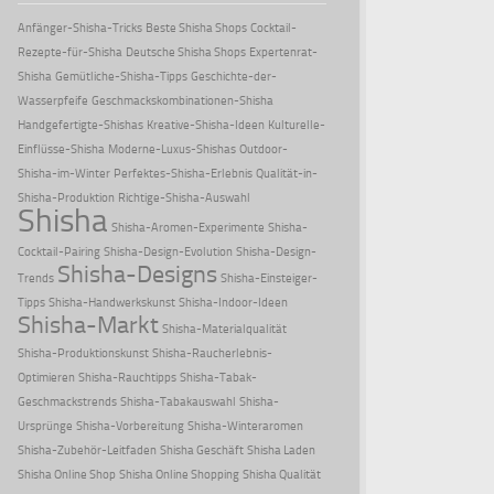
Anfänger-Shisha-Tricks
Beste Shisha Shops
Cocktail-
Rezepte-für-Shisha
Deutsche Shisha Shops
Expertenrat-
Shisha
Gemütliche-Shisha-Tipps
Geschichte-der-
Wasserpfeife
Geschmackskombinationen-Shisha
Handgefertigte-Shishas
Kreative-Shisha-Ideen
Kulturelle-
Einflüsse-Shisha
Moderne-Luxus-Shishas
Outdoor-
Shisha-im-Winter
Perfektes-Shisha-Erlebnis
Qualität-in-
Shisha-Produktion
Richtige-Shisha-Auswahl
Shisha
Shisha-Aromen-Experimente
Shisha-
Cocktail-Pairing
Shisha-Design-Evolution
Shisha-Design-
Shisha-Designs
Trends
Shisha-Einsteiger-
Tipps
Shisha-Handwerkskunst
Shisha-Indoor-Ideen
Shisha-Markt
Shisha-Materialqualität
Shisha-Produktionskunst
Shisha-Raucherlebnis-
Optimieren
Shisha-Rauchtipps
Shisha-Tabak-
Geschmackstrends
Shisha-Tabakauswahl
Shisha-
Ursprünge
Shisha-Vorbereitung
Shisha-Winteraromen
Shisha-Zubehör-Leitfaden
Shisha Geschäft
Shisha Laden
Shisha Online Shop
Shisha Online Shopping
Shisha Qualität