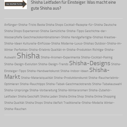
Shisha Leitfaden für Einsteiger: Was macht eine
gute Shisha aus?
Anfänger-Shisha-Tricks
Beste Shisha Shops
Cocktail-Rezepte-für-Shisha
Deutsche
Shisha Shops
Expertenrat-Shisha
Gemütliche-Shisha-Tipps
Geschichte-der-
Wasserpfeife
Geschmackskombinationen-Shisha
Handgefertigte-Shishas
Kreative-
Shisha-Ideen
Kulturelle-Einflüsse-Shisha
Moderne-Luxus-Shishas
Outdoor-Shisha-im-
Winter
Perfektes-Shisha-Erlebnis
Qualität-in-Shisha-Produktion
Richtige-Shisha-
Shisha
Auswahl
Shisha-Aromen-Experimente
Shisha-Cocktail-Pairing
Shisha-Designs
Shisha-Design-Evolution
Shisha-Design-Trends
Shisha-
Shisha-
Einsteiger-Tipps
Shisha-Handwerkskunst
Shisha-Indoor-Ideen
Markt
Shisha-Materialqualität
Shisha-Produktionskunst
Shisha-Raucherlebnis-
Optimieren
Shisha-Rauchtipps
Shisha-Tabak-Geschmackstrends
Shisha-Tabakauswahl
Shisha-Ursprünge
Shisha-Vorbereitung
Shisha-Winteraromen
Shisha-Zubehör-
Leitfaden
Shisha Geschäft
Shisha Laden
Shisha Online Shop
Shisha Online Shopping
Shisha Qualität
Shisha Shops
Shisha Vielfalt
Traditionelle-Shisha-Modelle
Winter-
Shisha-Rauchen