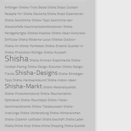
Anfänger-Shisha-Tricks
Beste Shisha Shops
Cocktail-
Rezepte-für-Shisha
Deutsche Shisha Shops
Expertenrat-
Shisha
Gemütliche-Shisha-Tipps
Geschichte-der-
Wasserpfeife
Geschmackskombinationen-Shisha
Handgefertigte-Shishas
Kreative-Shisha-Ideen
Kulturelle-
Einflüsse-Shisha
Moderne-Luxus-Shishas
Outdoor-
Shisha-im-Winter
Perfektes-Shisha-Erlebnis
Qualität-in-
Shisha-Produktion
Richtige-Shisha-Auswahl
Shisha
Shisha-Aromen-Experimente
Shisha-
Cocktail-Pairing
Shisha-Design-Evolution
Shisha-Design-
Shisha-Designs
Trends
Shisha-Einsteiger-
Tipps
Shisha-Handwerkskunst
Shisha-Indoor-Ideen
Shisha-Markt
Shisha-Materialqualität
Shisha-Produktionskunst
Shisha-Raucherlebnis-
Optimieren
Shisha-Rauchtipps
Shisha-Tabak-
Geschmackstrends
Shisha-Tabakauswahl
Shisha-
Ursprünge
Shisha-Vorbereitung
Shisha-Winteraromen
Shisha-Zubehör-Leitfaden
Shisha Geschäft
Shisha Laden
Shisha Online Shop
Shisha Online Shopping
Shisha Qualität