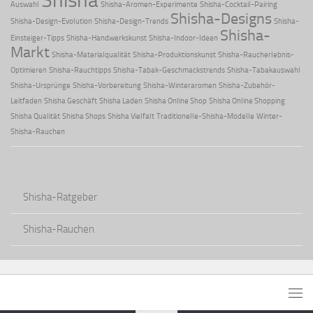
Auswahl
Shisha-Aromen-Experimente
Shisha-Cocktail-Pairing
Shisha-Designs
Shisha-Design-Evolution
Shisha-Design-Trends
Shisha-
Shisha-
Einsteiger-Tipps
Shisha-Handwerkskunst
Shisha-Indoor-Ideen
Markt
Shisha-Materialqualität
Shisha-Produktionskunst
Shisha-Raucherlebnis-
Optimieren
Shisha-Rauchtipps
Shisha-Tabak-Geschmackstrends
Shisha-Tabakauswahl
Shisha-Ursprünge
Shisha-Vorbereitung
Shisha-Winteraromen
Shisha-Zubehör-
Leitfaden
Shisha Geschäft
Shisha Laden
Shisha Online Shop
Shisha Online Shopping
Shisha Qualität
Shisha Shops
Shisha Vielfalt
Traditionelle-Shisha-Modelle
Winter-
Shisha-Rauchen
Shisha-Ratgeber
Shisha-Rauchen