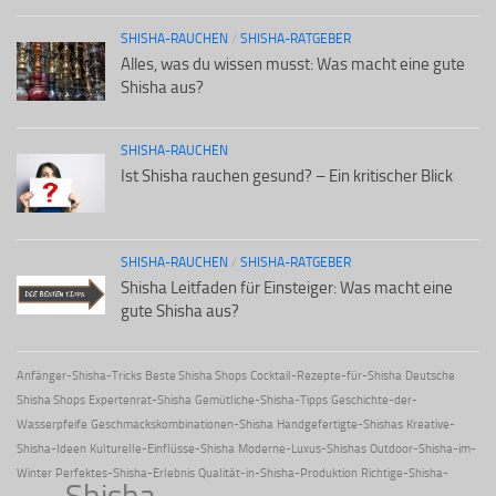
SHISHA-RAUCHEN
/
SHISHA-RATGEBER
Alles, was du wissen musst: Was macht eine gute
Shisha aus?
SHISHA-RAUCHEN
Ist Shisha rauchen gesund? – Ein kritischer Blick
SHISHA-RAUCHEN
/
SHISHA-RATGEBER
Shisha Leitfaden für Einsteiger: Was macht eine
gute Shisha aus?
Anfänger-Shisha-Tricks
Beste Shisha Shops
Cocktail-Rezepte-für-Shisha
Deutsche
Shisha Shops
Expertenrat-Shisha
Gemütliche-Shisha-Tipps
Geschichte-der-
Wasserpfeife
Geschmackskombinationen-Shisha
Handgefertigte-Shishas
Kreative-
Shisha-Ideen
Kulturelle-Einflüsse-Shisha
Moderne-Luxus-Shishas
Outdoor-Shisha-im-
Winter
Perfektes-Shisha-Erlebnis
Qualität-in-Shisha-Produktion
Richtige-Shisha-
Shisha