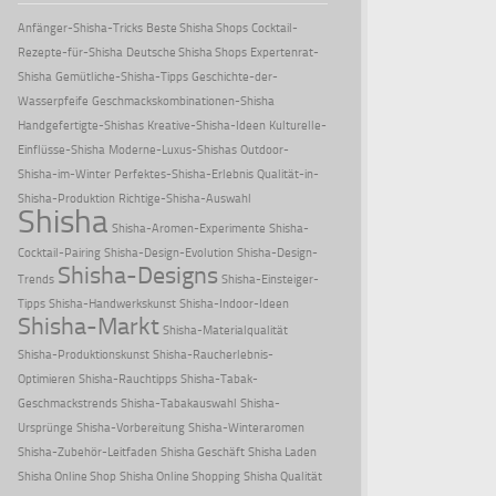
Anfänger-Shisha-Tricks
Beste Shisha Shops
Cocktail-
Rezepte-für-Shisha
Deutsche Shisha Shops
Expertenrat-
Shisha
Gemütliche-Shisha-Tipps
Geschichte-der-
Wasserpfeife
Geschmackskombinationen-Shisha
Handgefertigte-Shishas
Kreative-Shisha-Ideen
Kulturelle-
Einflüsse-Shisha
Moderne-Luxus-Shishas
Outdoor-
Shisha-im-Winter
Perfektes-Shisha-Erlebnis
Qualität-in-
Shisha-Produktion
Richtige-Shisha-Auswahl
Shisha
Shisha-Aromen-Experimente
Shisha-
Cocktail-Pairing
Shisha-Design-Evolution
Shisha-Design-
Shisha-Designs
Trends
Shisha-Einsteiger-
Tipps
Shisha-Handwerkskunst
Shisha-Indoor-Ideen
Shisha-Markt
Shisha-Materialqualität
Shisha-Produktionskunst
Shisha-Raucherlebnis-
Optimieren
Shisha-Rauchtipps
Shisha-Tabak-
Geschmackstrends
Shisha-Tabakauswahl
Shisha-
Ursprünge
Shisha-Vorbereitung
Shisha-Winteraromen
Shisha-Zubehör-Leitfaden
Shisha Geschäft
Shisha Laden
Shisha Online Shop
Shisha Online Shopping
Shisha Qualität