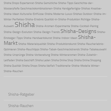
Shisha Shops
Expertenrat-Shisha
Gemütliche-Shisha-Tipps
Geschichte-der-
Wasserpfeife
Geschmackskombinationen-Shisha
Handgefertigte-Shishas
Kreative-
Shisha-Ideen
Kulturelle-Einflüsse-Shisha
Moderne-Luxus-Shishas
Outdoor-Shisha-im-
Winter
Perfektes-Shisha-Erlebnis
Qualität-in-Shisha-Produktion
Richtige-Shisha-
Shisha
Auswahl
Shisha-Aromen-Experimente
Shisha-Cocktail-Pairing
Shisha-Designs
Shisha-Design-Evolution
Shisha-Design-Trends
Shisha-
Shisha-
Einsteiger-Tipps
Shisha-Handwerkskunst
Shisha-Indoor-Ideen
Markt
Shisha-Materialqualität
Shisha-Produktionskunst
Shisha-Raucherlebnis-
Optimieren
Shisha-Rauchtipps
Shisha-Tabak-Geschmackstrends
Shisha-Tabakauswahl
Shisha-Ursprünge
Shisha-Vorbereitung
Shisha-Winteraromen
Shisha-Zubehör-
Leitfaden
Shisha Geschäft
Shisha Laden
Shisha Online Shop
Shisha Online Shopping
Shisha Qualität
Shisha Shops
Shisha Vielfalt
Traditionelle-Shisha-Modelle
Winter-
Shisha-Rauchen
Shisha-Ratgeber
Shisha-Rauchen