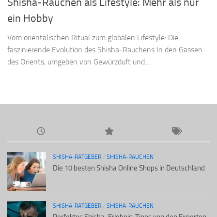
Shisha-Rauchen als Lifestyle: Mehr als nur
ein Hobby
Vom orientalischen Ritual zum globalen Lifestyle: Die
faszinierende Evolution des Shisha-Rauchens In den Gassen
des Orients, umgeben von Gewürzduft und...
SHISHA-RATGEBER
/
SHISHA-RAUCHEN
Die 10 besten Shisha Online Shops in Deutschland
SHISHA-RATGEBER
/
SHISHA-RAUCHEN
Perfektes Shisha-Erlebnis: Tipps von den Experten