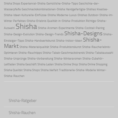
Shisha Shops
Expertenrat-Shisha
Gemütliche-Shisha-Tipps
Geschichte-der-
Wasserpfeife
Geschmackskombinationen-Shisha
Handgefertigte-Shishas
Kreative-
Shisha-Ideen
Kulturelle-Einflüsse-Shisha
Moderne-Luxus-Shishas
Outdoor-Shisha-im-
Winter
Perfektes-Shisha-Erlebnis
Qualität-in-Shisha-Produktion
Richtige-Shisha-
Shisha
Auswahl
Shisha-Aromen-Experimente
Shisha-Cocktail-Pairing
Shisha-Designs
Shisha-Design-Evolution
Shisha-Design-Trends
Shisha-
Shisha-
Einsteiger-Tipps
Shisha-Handwerkskunst
Shisha-Indoor-Ideen
Markt
Shisha-Materialqualität
Shisha-Produktionskunst
Shisha-Raucherlebnis-
Optimieren
Shisha-Rauchtipps
Shisha-Tabak-Geschmackstrends
Shisha-Tabakauswahl
Shisha-Ursprünge
Shisha-Vorbereitung
Shisha-Winteraromen
Shisha-Zubehör-
Leitfaden
Shisha Geschäft
Shisha Laden
Shisha Online Shop
Shisha Online Shopping
Shisha Qualität
Shisha Shops
Shisha Vielfalt
Traditionelle-Shisha-Modelle
Winter-
Shisha-Rauchen
Shisha-Ratgeber
Shisha-Rauchen